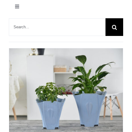
产品
切
换
联系我们
导
绿舟新闻
搜
航
索：
植物花语
家居一角
节日快乐
园艺知识
展会动态