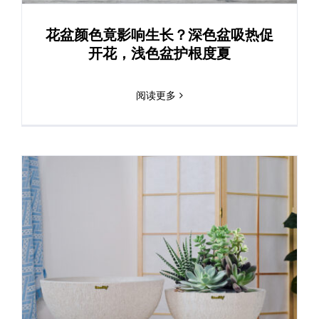
客户到访
花盆颜色竟影响生长？深色盆吸热促
开花，浅色盆护根度夏
其它
阅读更多