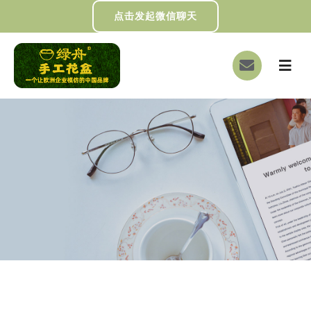
跳
点击发起微信聊天
过
内
切
容
换
首页
导
航
关于我们
画册下载
DIY制作
绿舟新闻