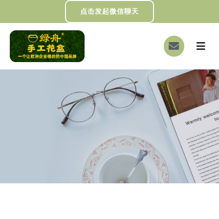
跳
点击发起微信聊天
过
内
切
容
换
首页
导
航
关于我们
画册下载
DIY制作
绿舟新闻