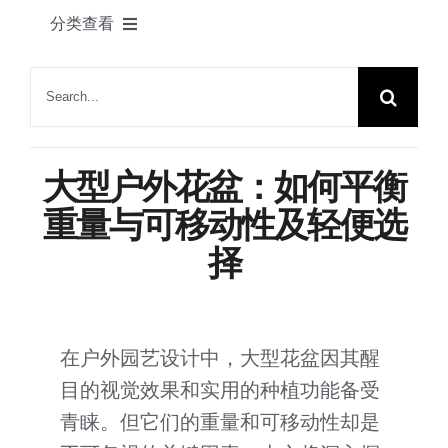
产品
分类查看
联系我们
绿舟新闻
搜
索：
植物花语
大型户外花盆：如何平衡
家居一角
重量与可移动性及轻便选
择
节日快乐
园艺知识
在户外园艺设计中，大型花盆因其醒
目的视觉效果和实用的种植功能备受
展会动态
青睐。但它们的重量和可移动性却是