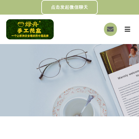
跳
点击发起微信聊天
过
内
切
容
换
首页
导
航
关于我们
画册下载
DIY制作
绿舟新闻