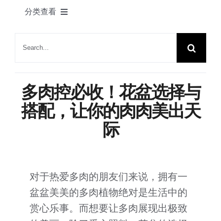
产品
分类查看
联系我们
绿舟新闻
搜
索：
植物花语
多肉控必收！花盆选择与
家居一角
搭配，让你的肉肉美出天
际
节日快乐
园艺知识
对于热爱多肉的朋友们来说，拥有一
盆盆美美的多肉植物绝对是生活中的
展会动态
赏心乐事。而想要让多肉展现出极致