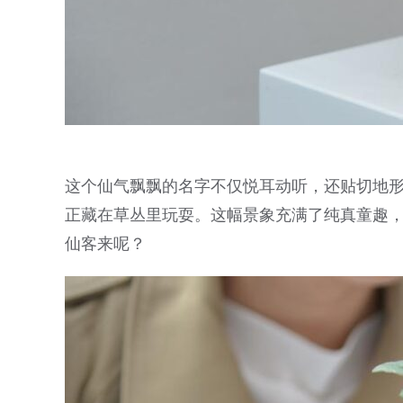
这个仙气飘飘的名字不仅悦耳动听，还贴切地
正藏在草丛里玩耍。这幅景象充满了纯真童趣
仙客来呢？