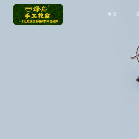
跳
过
首页
内
容