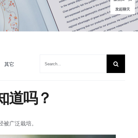
发起聊天
搜
其它
索：
知道吗？
已经被广泛栽培。