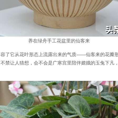
养在绿舟手工花盆里的仙客来
形容了它从花叶形态上流露出来的气质——仙客来的花瓣
，不禁让人猜想，会不会是广寒宫里陪伴嫦娥的玉兔下凡