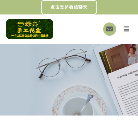
跳
点击发起微信聊天
过
内
切
容
换
首页
导
航
关于我们
画册下载
DIY制作
绿舟新闻