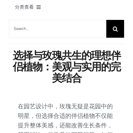
产品
分类查看
联系我们
绿舟新闻
搜
索：
植物花语
选择与玫瑰共生的理想伴
家居一角
侣植物：美观与实用的完
美结合
节日快乐
园艺知识
在园艺设计中，玫瑰无疑是花园中的
明星，但选择合适的伴侣植物不仅能
展会动态
提升整体美感，还能改善生长条件，