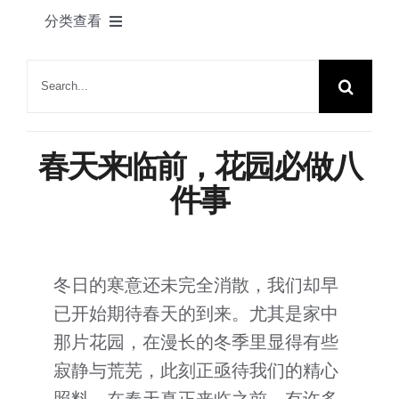
产品
分类查看
联系我们
绿舟新闻
搜
索：
植物花语
春天来临前，花园必做八
家居一角
件事
节日快乐
冬日的寒意还未完全消散，我们却早
园艺知识
已开始期待春天的到来。尤其是家中
那片花园，在漫长的冬季里显得有些
展会动态
寂静与荒芜，此刻正亟待我们的精心
照料。在春天真正来临之前，有许多