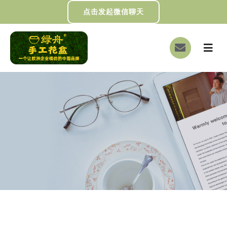
跳
点击发起微信聊天
过
内
切
容
换
首页
导
航
关于我们
画册下载
DIY制作
绿舟新闻