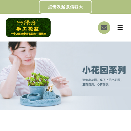
跳
点击发起微信聊天
过
内
切
容
换
首页
导
航
关于我们
画册下载
DIY制作
绿舟新闻