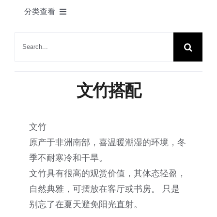
产品
分类查看
联系我们
DIY制作
搜
索：
所有灵感
文竹搭配
适配植物
文竹
小型花盆创意
原产于非洲南部，喜温暖潮湿的环境，冬
季不耐寒冷和干旱。
大型造景花盆创意
文竹具有很高的观赏价值，其体态轻盈，
自然典雅，可摆放在客厅或书房。 只是
别忘了在夏天避免阳光直射。