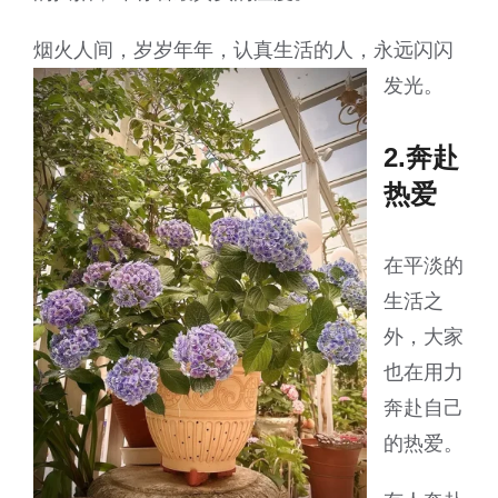
烟火人间，岁岁年年，认真生活的人，永远闪闪
发光。
2.奔赴
热爱
在平淡的
生活之
外，大家
也在用力
奔赴自己
的热爱。