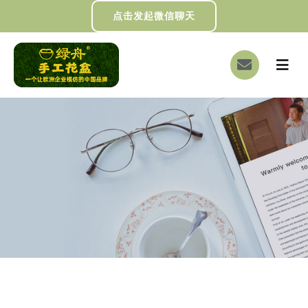
跳
点击发起微信聊天
过
内
切
容
换
首页
导
航
关于我们
画册下载
DIY制作
绿舟新闻