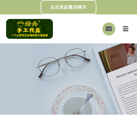
跳
点击发起微信聊天
过
内
切
容
换
首页
导
航
关于我们
画册下载
DIY制作
绿舟新闻