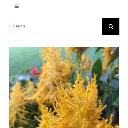
产品
切
换
联系我们
导
绿舟新闻
搜
航
索：
植物花语
家居一角
节日快乐
园艺知识
展会动态