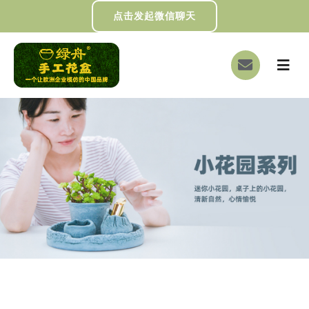
跳
点击发起微信聊天
过
内
切
容
换
首页
导
航
关于我们
画册下载
DIY制作
绿舟新闻