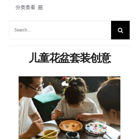
产品
分类查看
联系我们
DIY制作
搜
索：
所有灵感
儿童花盆套装创意
适配植物
小型花盆创意
大型造景花盆创意