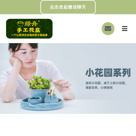
跳
点击发起微信聊天
过
内
切
容
换
首页
导
航
关于我们
画册下载
DIY制作
绿舟新闻