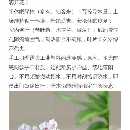
满开花；
半休眠绿植（多肉、仙客来）：可控导水量，土
壤维持偏干环境，杜绝涝害，安稳休眠度夏；
室内观叶（琴叶榕、虎皮兰、绿萝）：底部透气
孔隙流通空气，闷热阳台不闷根，叶片长久翠绿
不焦尖。
手工肌理褪去工业塑料的冰冷感，原木、哑光陶
瓷两款手工材质，适配租房小户型、落地窗阳
台。不用频繁搬动控水，不用时刻惦记浇水，即
便出门短途出行，草木仍能维持稳定生长状态。