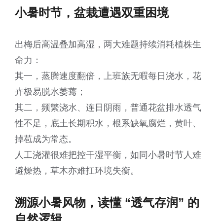
小暑时节，盆栽遭遇双重困境
出梅后高温叠加高湿，两大难题持续消耗植株生
命力：
其一，蒸腾速度翻倍，上班族无暇每日浇水，花
卉极易脱水萎蔫；
其二，频繁浇水、连日阴雨，普通花盆排水透气
性不足，底土长期积水，根系缺氧腐烂，黄叶、
掉苞成为常态。
人工浇灌很难把控干湿平衡，如同小暑时节人难
避燥热，草木亦难扛环境失衡。
溯源小暑风物，读懂 “透气存润” 的
自然逻辑