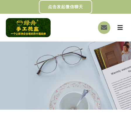
跳
点击发起微信聊天
过
内
切
容
换
首页
导
航
关于我们
画册下载
DIY制作
绿舟新闻