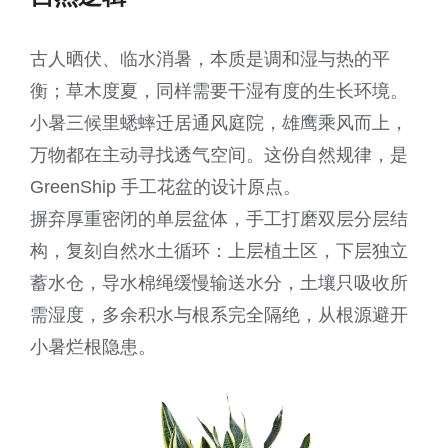
古人晒伏、临水消暑，本质是调和湿与热的平
衡；草木度夏，同样需要干湿有度的生长环境。
小暑三候里蟋蟀迁居通风庭院，雄鹰乘风而上，
万物都在主动寻找透气空间。这份自然规律，是
GreenShip 手工花盆的设计原点。
摒弃厚重密闭的单层盆体，手工打磨双层分层结
构，复刻自然水土循环：上层植土区，下层独立
蓄水仓，导水棉绳缓慢输送水分，土壤只吸收所
需湿度，多余积水与根系完全隔绝，从根源避开
小暑烂根隐患。