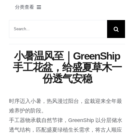
产品
分类查看
联系我们
绿舟新闻
搜
索：
植物花语
小暑温风至｜GreenShip
家居一角
手工花盆，给盛夏草木一
份透气安稳
节日快乐
时序迈入小暑，热风漫过阳台，盆栽迎来全年最
园艺知识
难养护的阶段。
手工器物承载自然节律，GreenShip 以分层储水
展会动态
透气结构，匹配盛夏绿植生长需求，将古人顺应