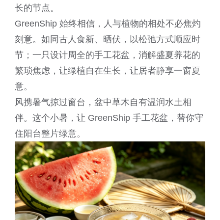
长的节点。
GreenShip 始终相信，人与植物的相处不必焦灼
刻意。如同古人食新、晒伏，以松弛方式顺应时
节；一只设计周全的手工花盆，消解盛夏养花的
繁琐焦虑，让绿植自在生长，让居者静享一窗夏
意。
风携暑气掠过窗台，盆中草木自有温润水土相
伴。这个小暑，让 GreenShip 手工花盆，替你守
住阳台整片绿意。