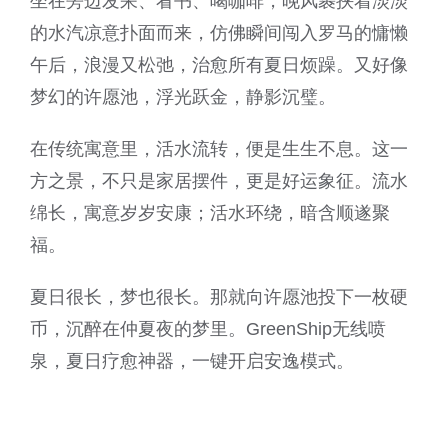
坐在旁边发呆、看书、喝咖啡，晚风裹挟着淡淡
的水汽凉意扑面而来，仿佛瞬间闯入罗马的慵懒
午后，浪漫又松弛，治愈所有夏日烦躁。又好像
梦幻的许愿池，浮光跃金，静影沉璧。
在传统寓意里，活水流转，便是生生不息。这一
方之景，不只是家居摆件，更是好运象征。流水
绵长，寓意岁岁安康；活水环绕，暗含顺遂聚
福。
夏日很长，梦也很长。那就向许愿池投下一枚硬
币，沉醉在仲夏夜的梦里。GreenShip无线喷
泉，夏日疗愈神器，一键开启安逸模式。