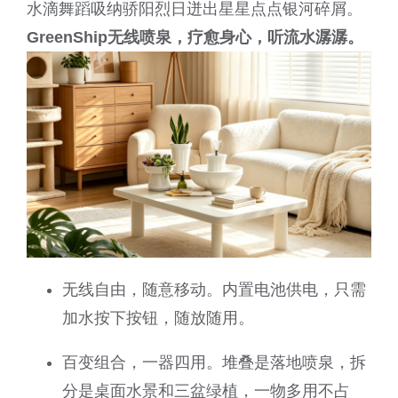
水滴舞蹈吸纳骄阳烈日迸出星星点点银河碎屑。
GreenShip无线喷泉，疗愈身心，听流水潺潺。
无线自由，随意移动。内置电池供电，只需
加水按下按钮，随放随用。
百变组合，一器四用。堆叠是落地喷泉，拆
分是桌面水景和三盆绿植，一物多用不占