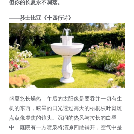
但你的长夏永不凋落。
客户到访
——莎士比亚《十四行诗》
其它
盛夏悠长燥热，午后的太阳像是要吞并一切有生
机的东西，眩晕的日光透过高大的梧桐枝叶斑斑
点点像虚焦的镜头。沉闷的热风与拉长的白昼
中，庭院有一方喷泉将清凉四散铺开，空气中是