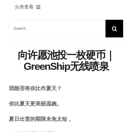
产品
分类查看
联系我们
绿舟新闻
搜
索：
植物花语
向许愿池投一枚硬币｜
家居一角
GreenShip无线喷泉
节日快乐
我能否将你比作夏天？
园艺知识
你比夏天更美丽温婉。
夏日出赁的期限未免太短，
展会动态