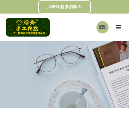
跳
点击发起微信聊天
过
内
切
容
换
首页
导
航
关于我们
画册下载
DIY制作
绿舟新闻