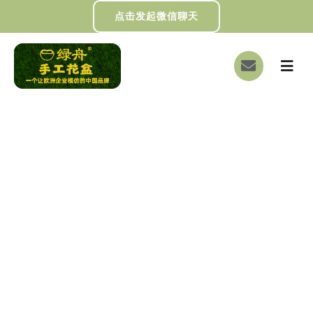
跳
点击发起微信聊天
过
内
切
容
换
首页
导
航
关于我们
三年敲钟！绿之舟 IPO 战
画册下载
略重磅落地
DIY制作
绿舟新闻