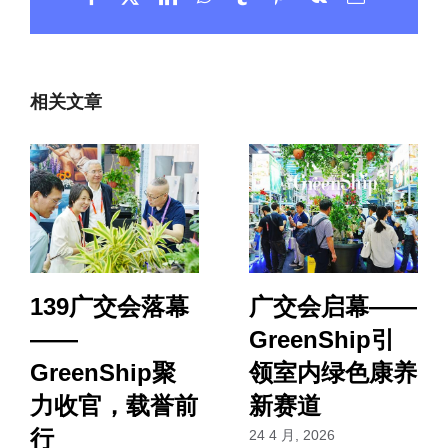
邮
相关文章
139广交会落幕
广交会启幕——
——
GreenShip引
GreenShip聚
领室内绿色康养
力收官，载誉前
新赛道
行
24 4 月, 2026