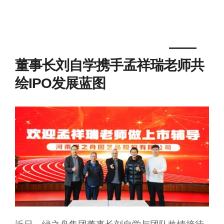
产品
联系我们
——
董事长刘自学携手
孟祥瑞
老师
共
绘IPO发展蓝图