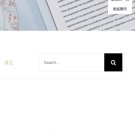
发起聊天
搜
其它
索：