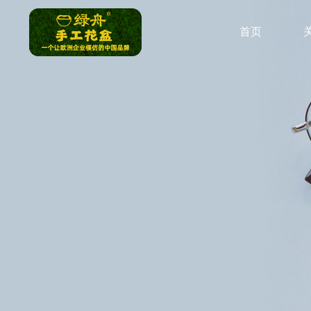
跳
过
首页
内
容