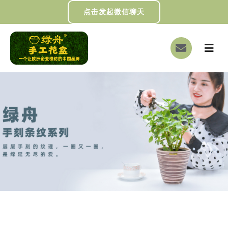
跳
点击发起微信聊天
过
内
切
容
换
首页
导
航
关于我们
画册下载
DIY制作
绿舟新闻