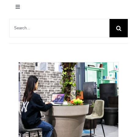
产品
切
换
联系我们
导
所有产品
搜
航
索：
室内产品
主页
产品
室内
A-12OT100/A-12OT80(移动树桌)
室外产品