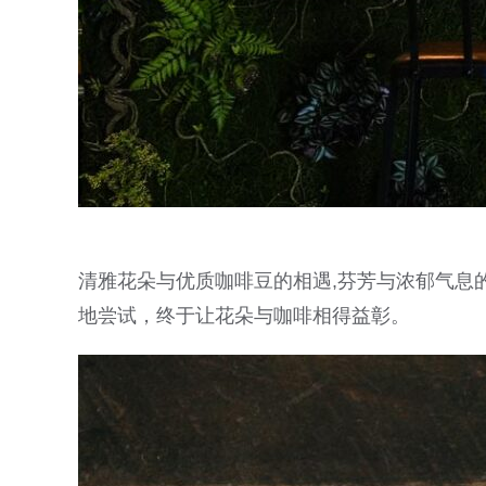
清雅花朵与优质咖啡豆的相遇,芬芳与浓郁气息
地尝试，终于让花朵与咖啡相得益彰。