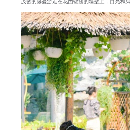
茂密的藤蔓游走在花团锦簇的墙壁上，目光和脚