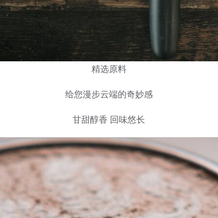
精选原料
给您漫步云端的奇妙感
甘甜醇香 回味悠长