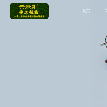
跳
过
首页
内
容