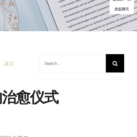
发起聊天
搜
其它
索：
的治愈仪式